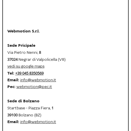
Webmotion S.r.l.
Sede Pricipale
8
Via Pietro Nenni,
37024
Negrar di Valpolicella (VR)
vedi su google maps
+39 045 8350569
Tel:
Email:
info@webmotion.it
Pec:
webmotion@pec.it
Sede di Bolzano
1
Startbase - Piazza Fiera,
39100
Bolzano (BZ)
Email:
info@webmotion.it