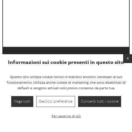
x
Informazioni sui cookie presenti in questo sito
Questo sito utilizza cookie tecnici e statistici anonimi, necessari al suo
funzionamento. Utilizza anche cookie di marketing, che sono disabilitati di
default e vengono attivati solo previo consenso da parte tua.
Webmotion
- Web Agency Verona
Agenzia di comunicazione, marketing e web
Nega tutti
Gestisci preferenze
Consenti tutti i cookie
Verona - Sede principale
8
Via Pietro Nenni,
37024
Negrar di Valpolicella (VR)
Per saperne di più
Bolzano
1
Startbase - Piazza Fiera,