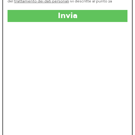
del
trattamento dei dati personali
ivi descritte al punto 2a
Invia