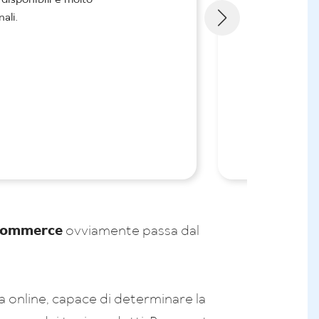
disponibili e molto
Ot
ali.
ecommerce
ovviamente passa dal
isita online, capace di determinare la