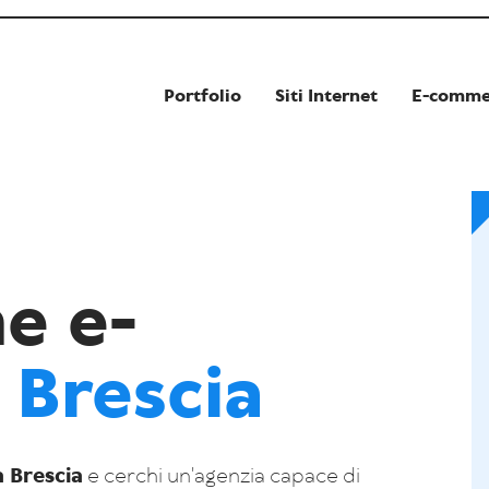
P
o
r
t
f
o
l
i
o
S
i
t
i
I
n
t
e
r
n
e
t
E
-
c
o
m
m
e e-
 Brescia
 Brescia
e cerchi un'agenzia capace di