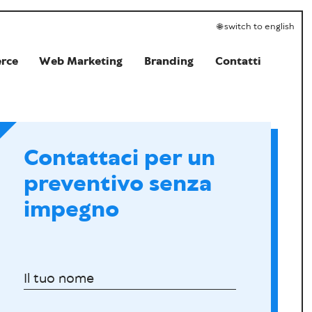
switch to english
e
r
c
e
W
e
b
M
a
r
k
e
t
i
n
g
B
r
a
n
d
i
n
g
C
o
n
t
a
t
t
i
Contattaci per un
preventivo senza
impegno
Il tuo nome